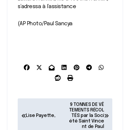
s’adressa à l’assistance
(AP Photo/Paul Sancya
N
9 TONNES DE VÊ
a
TEMENTS RÉCOL
Lise Payette,
TÉS par la Soci
v
été Saint Vince
nt de Paul