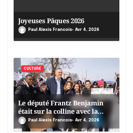
i
c
Joyeuses Pâques 2026
l
Paul Alexis Francois
Avr 4, 2026
e
CULTURE
Le député Frantz Benjamin
était sur la colline avec la
chaumine
Paul Alexis Francois
Avr 4, 2026