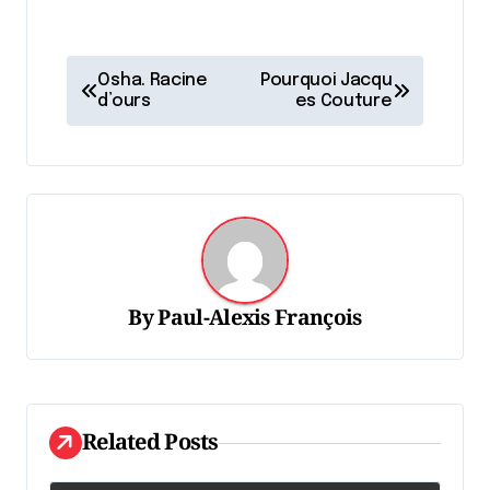
N
Osha. Racine
Pourquoi Jacqu
a
d’ours
es Couture
v
i
g
a
t
By
Paul-Alexis François
i
o
n
d
Related Posts
e