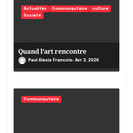
l
Actualités
Communautaire
culture
'
Société
a
r
t
Quand l’art rencontre
i
c
Paul Alexis Francois
Avr 3, 2026
l
e
Communautaire