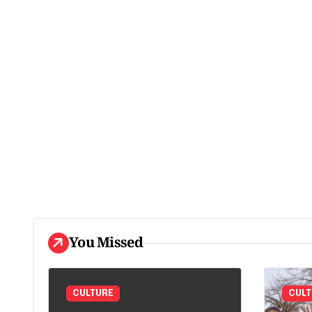
e
You Missed
CULTURE
CULT