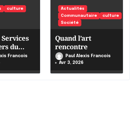
s
culture
Actualités
Communautaire
culture
Société
 Services
Quand l’art
ers du
rencontre
ntensifie
exis Francois
Paul Alexis Francois
ts
6
Avr 3, 2026