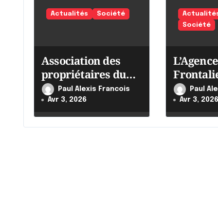
n
Actualités
Société
Actualité
d
Société
e
Association des
L’Agence
l
propriétaires du
Frontali
'
Québec
Canada i
Paul Alexis Francois
Paul Al
ses effor
a
Avr 3, 2026
Avr 3, 202
r
t
i
c
l