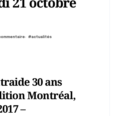
i 21 octobre
 commentaire
#
actualités
traide 30 ans
adition Montréal,
2017 –