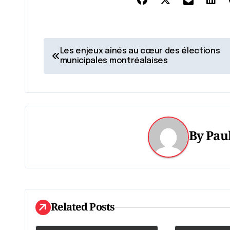
N
Les enjeux aînés au cœur des élections
municipales montréalaises
a
v
i
g
By
Paul
a
t
i
Related Posts
o