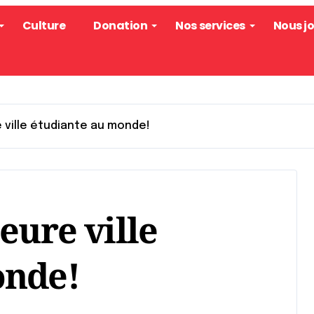
Culture
Donation
Nos services
Nous j
e ville étudiante au monde!
eure ville
onde!