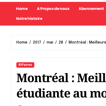
Home
A Propos de nous
Abonnement
Notre histoire
Home
2017
mai
28
Montréal : Meilleur
Affaires
Montréal : Meill
étudiante au m