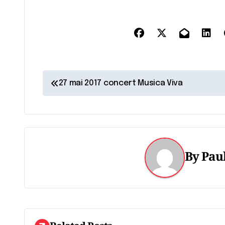
N
27 mai 2017 concert Musica Viva
a
v
i
By
Paul
g
a
t
i