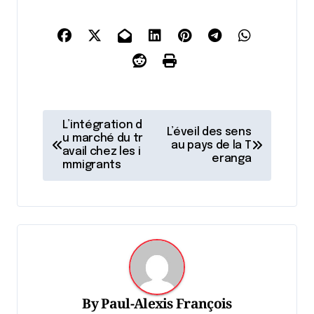
N
L’intégration d
L’éveil des sens
a
u marché du tr
au pays de la T
avail chez les i
eranga
v
mmigrants
i
g
a
t
i
o
By
Paul-Alexis François