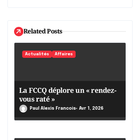
n
d
e
Related Posts
l
'
Actualités
Affaires
a
r
t
i
La FCCQ déplore un « rendez-
vous raté »
c
l
Paul Alexis Francois
Avr 1, 2026
e