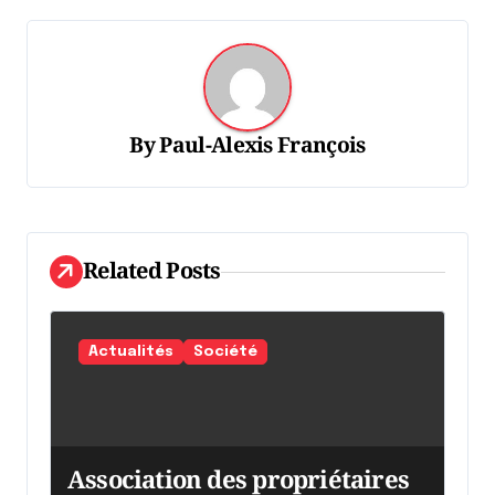
g
a
t
i
By
Paul-Alexis François
o
n
d
Related Posts
e
l
'
Actualités
Société
a
r
t
Association des propriétaires