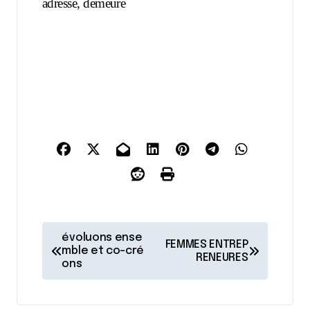
adresse, demeure
N
évoluons ense
FEMMES ENTREP
a
mble et co-cré
RENEURES
ons
v
i