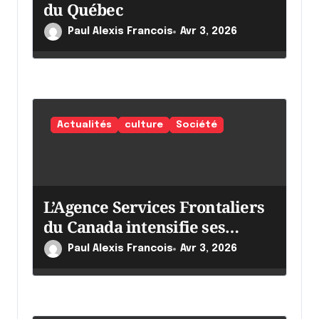
i
du Québec
c
Paul Alexis Francois
Avr 3, 2026
l
e
Actualités
culture
Société
L’Agence Services Frontaliers
du Canada intensifie ses
efforts
Paul Alexis Francois
Avr 3, 2026