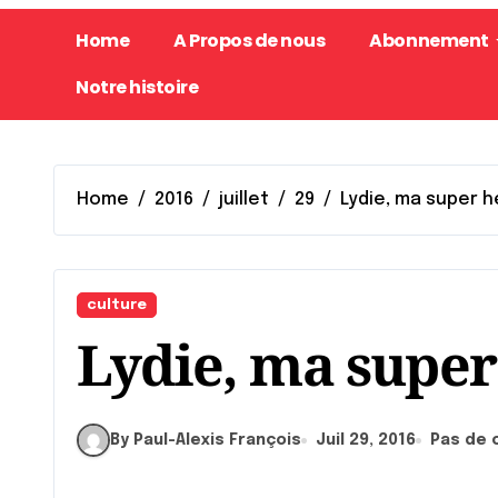
Home
A Propos de nous
Abonnement
Notre histoire
Home
2016
juillet
29
Lydie, ma super h
culture
Lydie, ma super
By Paul-Alexis François
Juil 29, 2016
Pas de