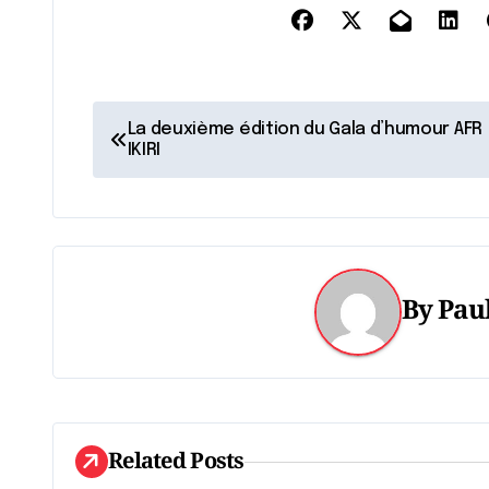
N
La deuxième édition du Gala d’humour AFR
IKIRI
a
v
i
g
By
Paul
a
t
i
Related Posts
o