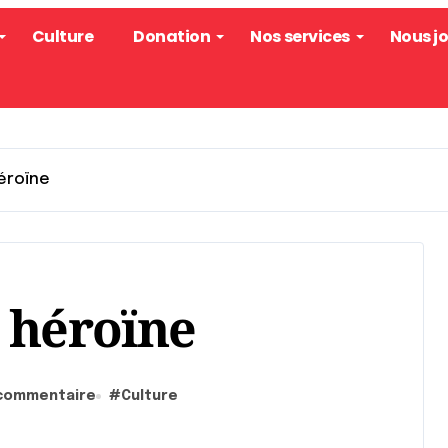
Culture
Donation
Nos services
Nous j
éroïne
 héroïne
 commentaire
#
Culture