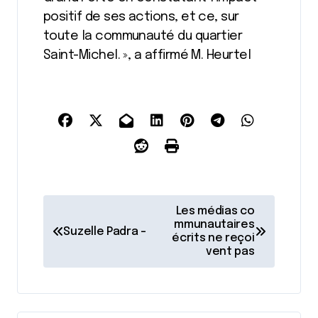
positif de ses actions, et ce, sur
toute la communauté du quartier
Saint-Michel. », a affirmé M. Heurtel
N
Les médias co
a
mmunautaires
Suzelle Padra –
écrits ne reçoi
v
vent pas
i
g