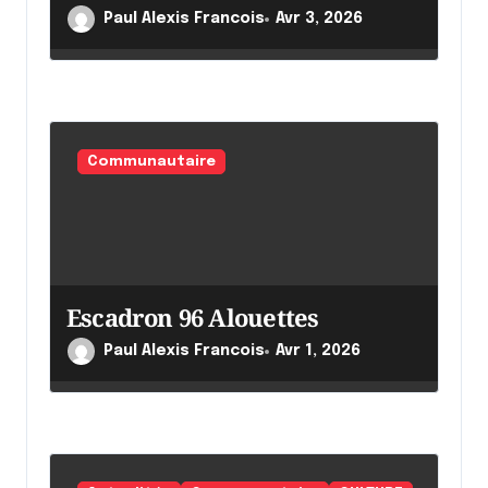
l
Paul Alexis Francois
Avr 3, 2026
e
Communautaire
Escadron 96 Alouettes
Paul Alexis Francois
Avr 1, 2026