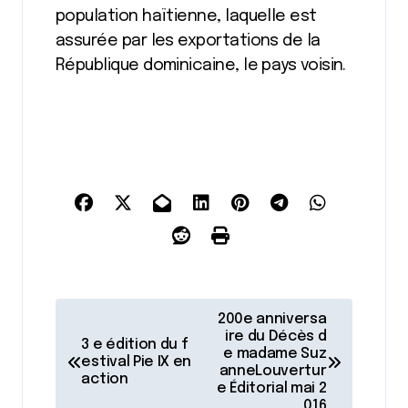
population haïtienne, laquelle est
assurée par les exportations de la
République dominicaine, le pays voisin.
N
200e anniversa
a
ire du Décès d
3 e édition du f
e madame Suz
estival Pie IX en
v
anneLouvertur
action
e Éditorial mai 2
i
016