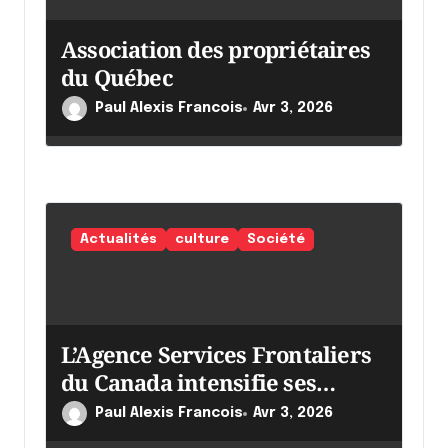
i
c
Association des propriétaires
l
du Québec
e
Paul Alexis Francois
Avr 3, 2026
Actualités
culture
Société
L’Agence Services Frontaliers
du Canada intensifie ses
efforts
Paul Alexis Francois
Avr 3, 2026