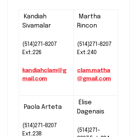
Kandiah
Martha
Sivamalar
Rincon
(514)271-8207
(514)271-8207
Ext.:226
Ext.:240
kandiahclam@g
clam.matha
mail.com
@gmail.com
Élise
Paola Arteta
Dagenais
(514)271-8207
(514)271-
Ext.:238