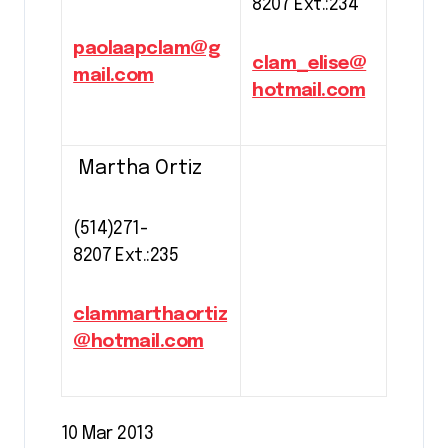
8207 Ext.:234
paolaapclam@g
clam_elise@
mail.com
hotmail.com
Martha Ortiz
(514)271-
8207 Ext.:235
clammarthaortiz
@hotmail.com
10 Mar 2013