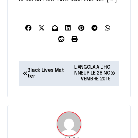
N
L’ANGOLA A L’HO
Black Lives Mat
a
NNEUR LE 28 NO
ter
VEMBRE 2015
v
i
g
a
t
i