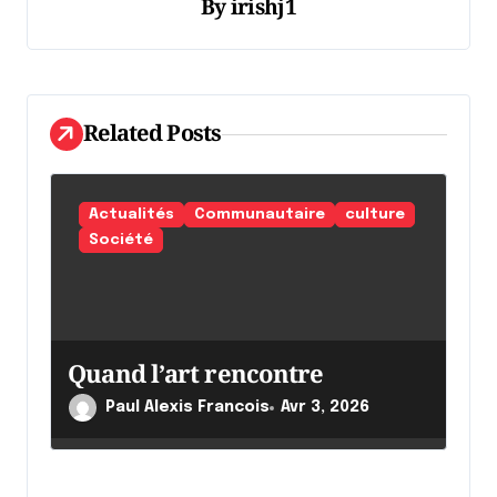
By
irishj1
o
n
d
Related Posts
e
l
'
Actualités
Communautaire
culture
a
Société
r
t
i
Quand l’art rencontre
c
Paul Alexis Francois
Avr 3, 2026
l
e