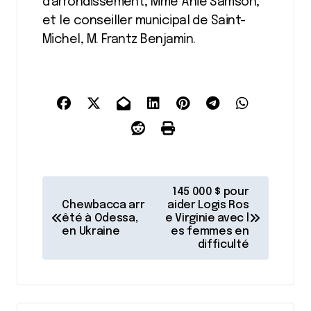
d’arrondissement, Mme Anie Samson,
et le conseiller municipal de Saint-
Michel, M. Frantz Benjamin.
N
145 000 $ pour
a
Chewbacca arr
aider Logis Ros
êté à Odessa,
e Virginie avec l
v
en Ukraine
es femmes en
difficulté
i
g
a