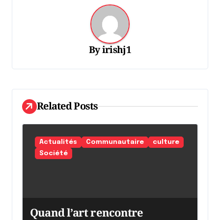
t
i
o
By
irishj1
n
d
e
l
Related Posts
'
a
Actualités
Communautaire
culture
r
Société
t
i
c
Quand l’art rencontre