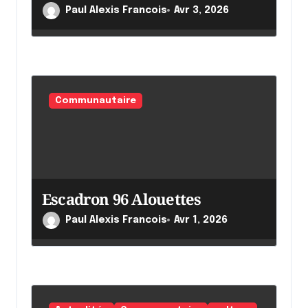
l
Paul Alexis Francois
Avr 3, 2026
e
Communautaire
Escadron 96 Alouettes
Paul Alexis Francois
Avr 1, 2026