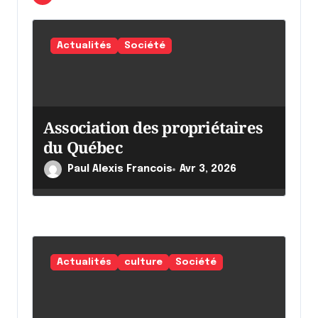
'
a
r
Actualités
Société
t
i
c
Association des propriétaires
l
du Québec
e
Paul Alexis Francois
Avr 3, 2026
Actualités
culture
Société