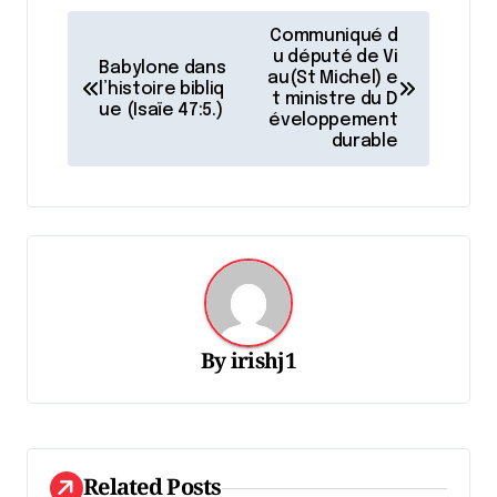
N
Communiqué d
a
u député de Vi
Babylone dans
au(St Michel) e
l’histoire bibliq
v
t ministre du D
ue (Isaïe 47:5.)
éveloppement
i
durable
g
a
t
i
o
n
By
irishj1
d
e
l
Related Posts