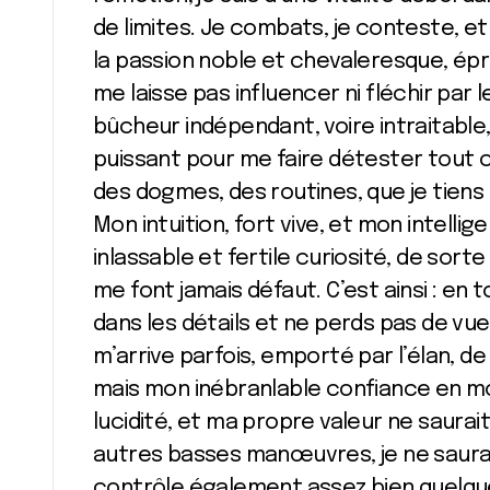
de limites. Je combats, je conteste, et
la passion noble et chevaleresque, épri
me laisse pas influencer ni fléchir par
bûcheur indépendant, voire intraitable,
puissant pour me faire détester tout c
des dogmes, des routines, que je tiens
Mon intuition, fort vive, et mon intelli
inlassable et fertile curiosité, de sort
me font jamais défaut. C’est ainsi : en 
dans les détails et ne perds pas de vue
m’arrive parfois, emporté par l’élan, d
mais mon inébranlable confiance en m
lucidité, et ma propre valeur ne saura
autres basses manœuvres, je ne saurais
contrôle également assez bien quelque 