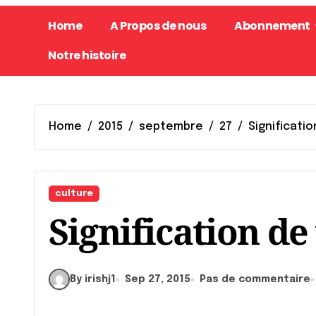
Home
A Propos de nous
Abonnement
Notre histoire
Home
2015
septembre
27
Significati
culture
Signification d
By irishj1
Sep 27, 2015
Pas de commentaire