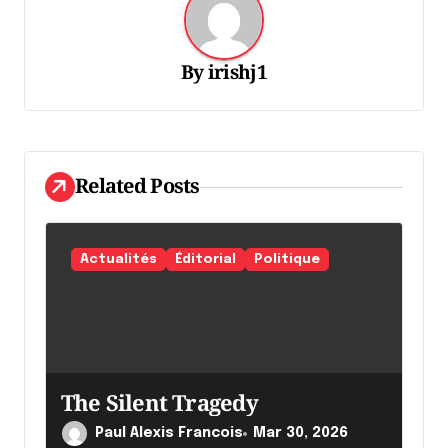
i
o
By
irishj1
n
d
e
l
Related Posts
'
a
Actualités
Éditorial
Politique
r
t
i
c
The Silent Tragedy
l
Paul Alexis Francois
Mar 30, 2026