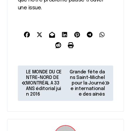
que notre problème puisse trouver
une issue.
N
LE MONDE DU CE
Grande fête da
a
NTRE-NORD DE
ns Saint-Michel
MONTRÉAL A 33
pour la Journé
v
ANS éditorial jui
e international
n 2016
e des aînés
i
g
a
t