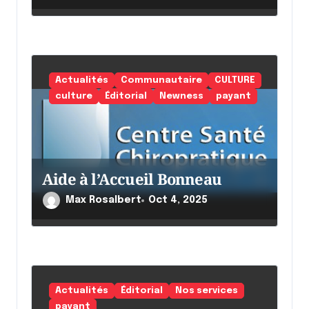
e
Actualités
Communautaire
CULTURE
culture
Éditorial
Newness
payant
Aide à l’Accueil Bonneau
Max Rosalbert
Oct 4, 2025
Actualités
Éditorial
Nos services
payant