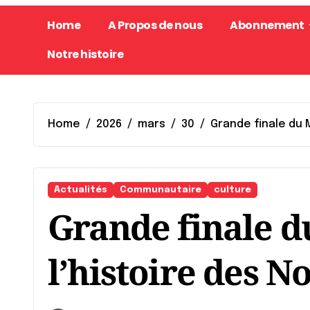
Home
A Propos de nous
Abonnement
Notre histoire
Home
2026
mars
30
Grande finale du M
Actualités
Communautaire
culture
Grande finale d
l’histoire des No