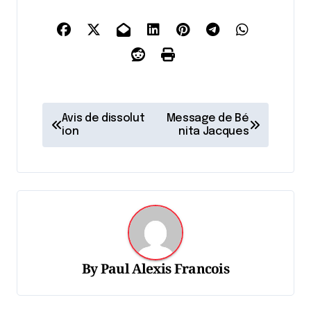
N
Avis de dissolut
Message de Bé
a
ion
nita Jacques
v
i
g
a
t
By
Paul Alexis Francois
i
o