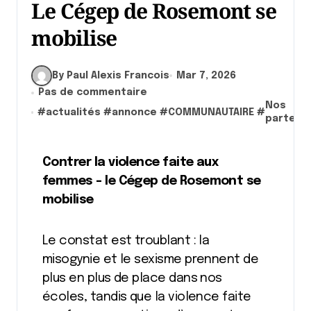
Le Cégep de Rosemont se
mobilise
By Paul Alexis Francois
Mar 7, 2026
Pas de commentaire
Nos
#
actualités
#
annonce
#
COMMUNAUTAIRE
#
partena
Contrer la violence faite aux
femmes – le Cégep de Rosemont se
mobilise
Le constat est troublant : la
misogynie et le sexisme prennent de
plus en plus de place dans nos
écoles, tandis que la violence faite