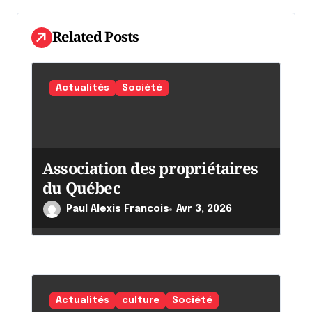
n
d
Related Posts
e
l
Actualités
Société
'
a
r
Association des propriétaires
t
du Québec
i
c
Paul Alexis Francois
Avr 3, 2026
l
e
Actualités
culture
Société