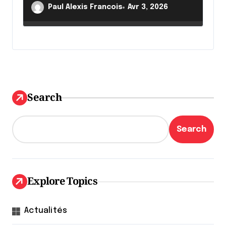
l’être humain :
Paul Alexis Francois
Avr 3, 2026
Search
Search
Explore Topics
Actualités