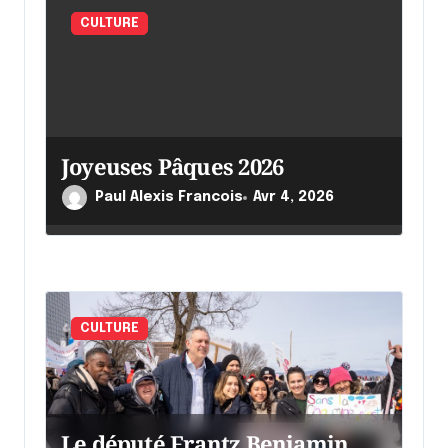
'
CULTURE
a
r
t
i
Joyeuses Pâques 2026
c
l
Paul Alexis Francois
Avr 4, 2026
e
CULTURE
Le député Frantz Benjamin