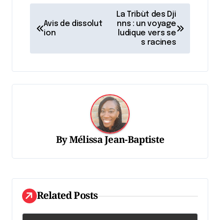
N
La Tribùt des Dji
a
Avis de dissolut
nns : un voyage
ion
ludique vers se
v
s racines
i
g
a
t
i
o
By
Mélissa Jean-Baptiste
n
d
e
Related Posts
l