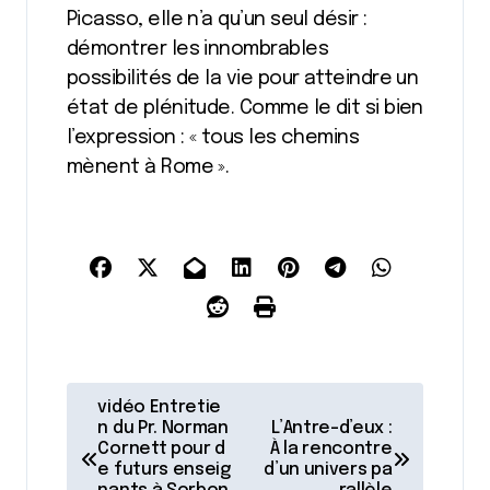
Picasso, elle n’a qu’un seul désir :
démontrer les innombrables
possibilités de la vie pour atteindre un
état de plénitude. Comme le dit si bien
l’expression : « tous les chemins
mènent à Rome ».
N
vidéo Entretie
a
n du Pr. Norman
L’Antre-d’eux :
Cornett pour d
À la rencontre
v
e futurs enseig
d’un univers pa