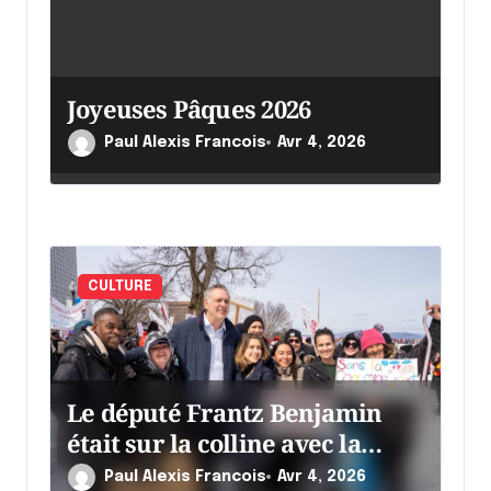
i
c
l
Joyeuses Pâques 2026
e
Paul Alexis Francois
Avr 4, 2026
CULTURE
Le député Frantz Benjamin
était sur la colline avec la
chaumine
Paul Alexis Francois
Avr 4, 2026