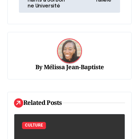
nants à Sorbon
rallèle
i
ne Université
g
a
t
i
o
n
By
Mélissa Jean-Baptiste
d
e
l
Related Posts
'
a
r
CULTURE
t