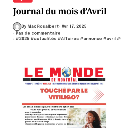
Journal du mois d’Avril
By Max Rosalbert
Avr 17, 2025
Pas de commentaire
#
2025
#
actualités
#
Affaires
#
annonce
#
avril
#
CO