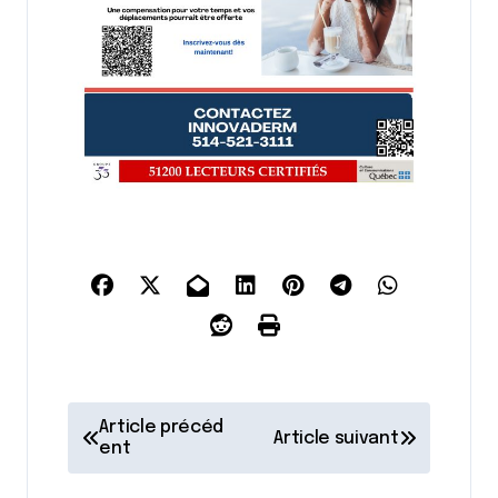
N
Article précéd
Article suivant
a
ent
v