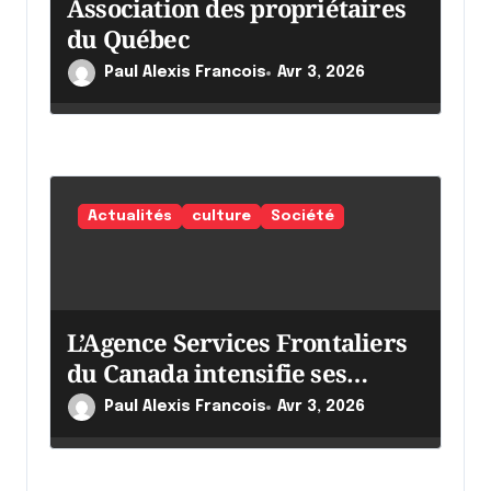
Association des propriétaires
t
du Québec
i
c
Paul Alexis Francois
Avr 3, 2026
l
e
Actualités
culture
Société
L’Agence Services Frontaliers
du Canada intensifie ses
efforts
Paul Alexis Francois
Avr 3, 2026