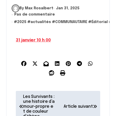
By Max Rosalbert
Jan 31, 2025
Pas de commentaire
#
2025
#
actualités
#
COMMUNAUTAIRE
#
Éditorial
#
J
31 janvier 10 h 00
N
Les Survivants :
a
une histoire d’a
mour-propre e
Article suivant
v
t de couleur