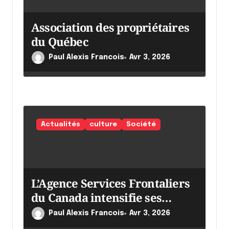
i
Association des propriétaires
c
du Québec
l
Paul Alexis Francois
Avr 3, 2026
e
Actualités
culture
Société
L’Agence Services Frontaliers
du Canada intensifie ses
efforts
Paul Alexis Francois
Avr 3, 2026