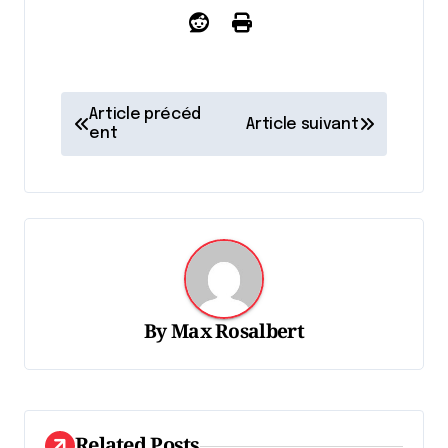
N
Article précéd
Article suivant
a
ent
v
i
g
a
t
By
Max Rosalbert
i
o
n
d
Related Posts