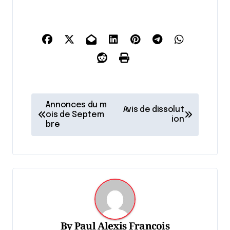
N
Annonces du m
Avis de dissolut
a
ois de Septem
ion
bre
v
i
g
a
t
i
By
Paul Alexis Francois