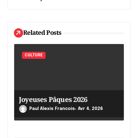
o
n
d
Related Posts
e
l
'
CULTURE
a
r
t
i
Joyeuses Pâques 2026
c
Paul Alexis Francois
Avr 4, 2026
l
e