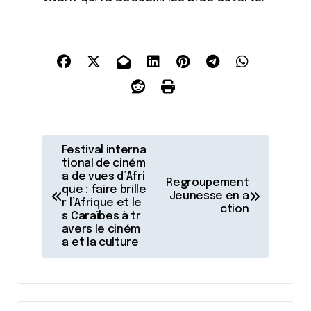
N
Festival interna
a
tional de ciném
a de vues d’Afri
Regroupement
v
que : faire brille
Jeunesse en a
r l’Afrique et le
i
ction
s Caraïbes à tr
avers le ciném
g
a et la culture
a
t
i