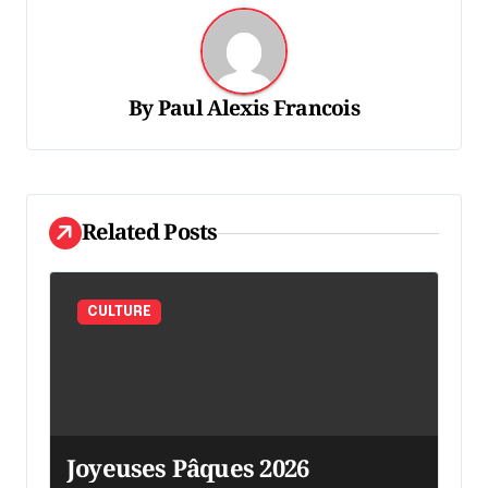
o
n
d
By
Paul Alexis Francois
e
l
'
Related Posts
a
r
t
CULTURE
i
c
l
e
Joyeuses Pâques 2026