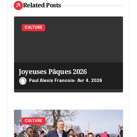
Related Posts
a
r
t
CULTURE
i
c
l
e
Joyeuses Pâques 2026
Paul Alexis Francois
Avr 4, 2026
CULTURE