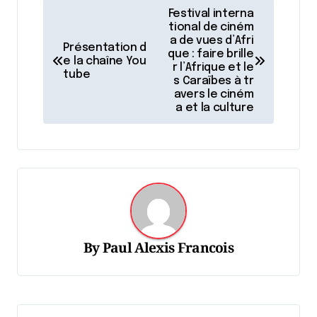
N
Festival interna
a
tional de ciném
a de vues d’Afri
Présentation d
v
que : faire brille
e la chaîne You
r l’Afrique et le
i
tube
s Caraïbes à tr
avers le ciném
g
a et la culture
a
t
i
o
n
d
By
Paul Alexis Francois
e
l
'