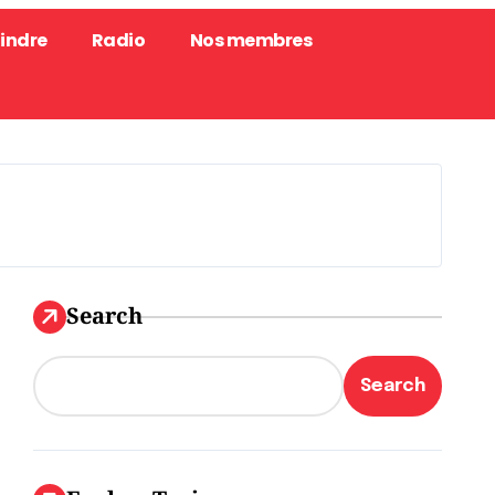
oindre
Radio
Nos membres
Search
Search