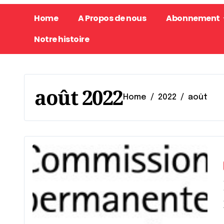
Home
A Propos de nous
Abonnement
Notre histoire
août 2022
Home
2022
août