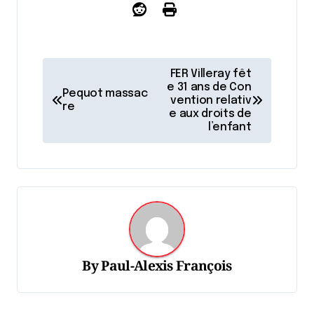
N
FER Villeray fêt
a
e 31 ans de Con
Pequot massac
vention relativ
re
v
e aux droits de
l’enfant
i
g
a
t
i
o
By
Paul-Alexis François
n
d