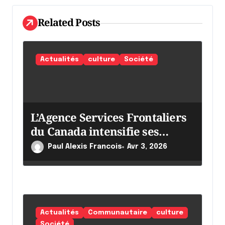
e
l
Related Posts
'
a
Actualités
culture
Société
r
t
i
L’Agence Services Frontaliers
c
du Canada intensifie ses
l
efforts
Paul Alexis Francois
Avr 3, 2026
e
Actualités
Communautaire
culture
Société