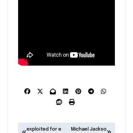
N
exploited for e
Michael Jackso