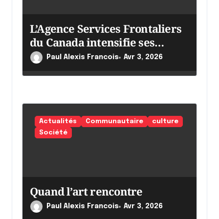
r
L’Agence Services Frontaliers
t
du Canada intensifie ses
i
efforts
c
Paul Alexis Francois
Avr 3, 2026
l
e
Actualités
Communautaire
culture
Société
Quand l’art rencontre
Paul Alexis Francois
Avr 3, 2026