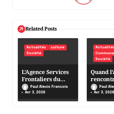
a
t
i
Related Posts
o
n
Actualités
culture
Actualité
Société
Communau
d
Société
e
L’Agence Services
Quand l’
l
Frontaliers du
rencont
Canada intensifie
'
Paul Alexis Francois
Paul Al
ses efforts
Avr 3, 2026
Avr 3, 202
a
r