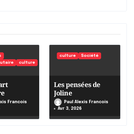
s
culture
Société
taire
culture
art
Les pensées de
re
Joline
exis Francois
Paul Alexis Francois
6
Avr 3, 2026