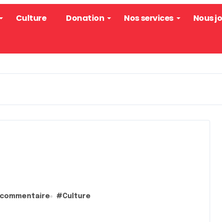
Culture
Donation
Nos services
Nous j
 commentaire
#
Culture