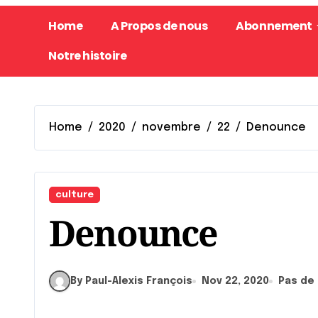
Home
A Propos de nous
Abonnement
Notre histoire
Home
2020
novembre
22
Denounce
culture
Denounce
By Paul-Alexis François
Nov 22, 2020
Pas de