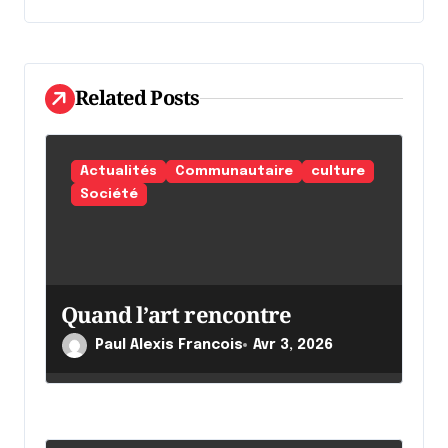
n
d
e
Related Posts
l
'
Actualités
Communautaire
culture
a
Société
r
t
i
Quand l’art rencontre
c
l
Paul Alexis Francois
Avr 3, 2026
e