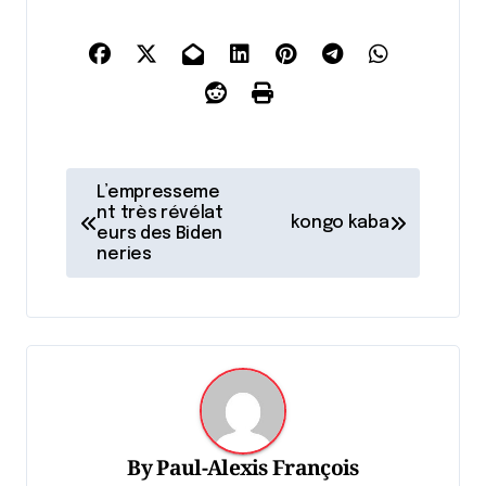
N
L’empresseme
a
nt très révélat
kongo kaba
eurs des Biden
v
neries
i
g
a
t
i
o
By
Paul-Alexis François