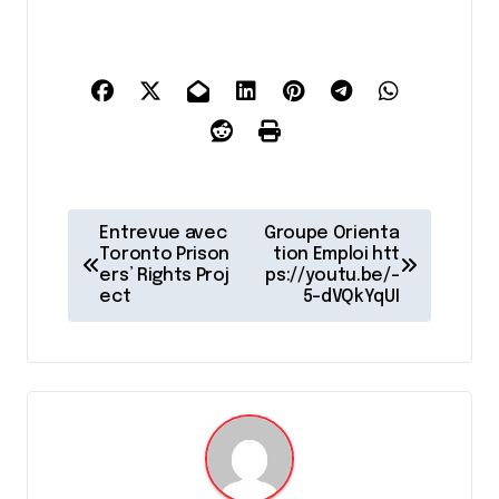
N
Entrevue avec
Groupe Orienta
a
Toronto Prison
tion Emploi htt
ers’ Rights Proj
ps://youtu.be/-
v
ect
5-dVQkYqUI
i
g
a
t
i