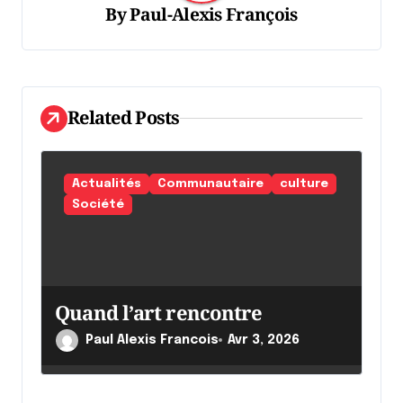
o
By
Paul-Alexis François
n
d
e
Related Posts
l
'
Actualités
Communautaire
culture
a
Société
r
t
i
Quand l’art rencontre
c
l
Paul Alexis Francois
Avr 3, 2026
e