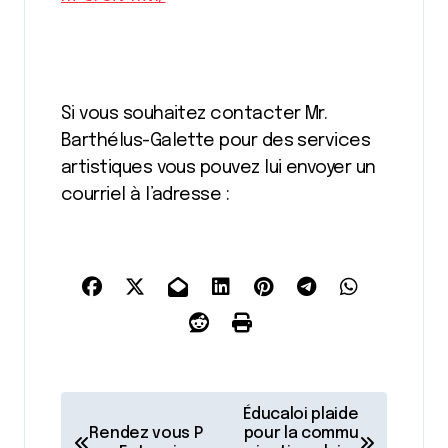
Si vous souhaitez contacter Mr.
Barthélus-Galette pour des services
artistiques vous pouvez lui envoyer un
courriel à l’adresse :
N
Éducaloi plaide
a
Rendez vous P
pour la commu