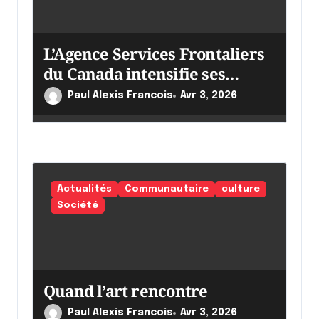
r
t
i
L’Agence Services Frontaliers
du Canada intensifie ses
c
efforts
l
Paul Alexis Francois
Avr 3, 2026
e
Actualités
Communautaire
culture
Société
Quand l’art rencontre
Paul Alexis Francois
Avr 3, 2026