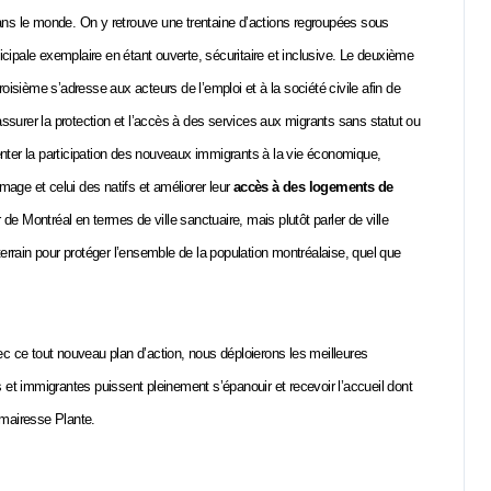
dans le monde. On y retrouve une trentaine d’actions regroupées sous
cipale exemplaire en étant ouverte, sécuritaire et inclusive. Le deuxième
roisième s’adresse aux acteurs de l’emploi et à la société civile afin de
à assurer la protection et l’accès à des services aux migrants sans statut ou
enter la participation des nouveaux immigrants à la vie économique,
ômage et celui des natifs et améliorer leur
accès à des logements de
 de Montréal en termes de ville sanctuaire, mais plutôt parler de ville
rrain pour protéger l’ensemble de la population montréalaise, quel que
vec ce tout nouveau plan d’action, nous déploierons les meilleures
s et immigrantes puissent pleinement s’épanouir et recevoir l’accueil dont
la mairesse Plante.