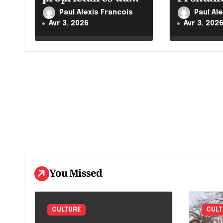
'
Québec
Canada i
Paul Alexis Francois
Paul Al
a
ses effor
Avr 3, 2026
Avr 3, 202
r
t
i
c
l
e
You Missed
CULTURE
CULT