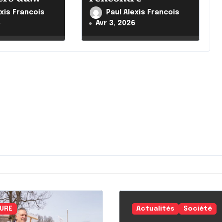
ntensifie
exis Francois
Paul Alexis Francois
ts
6
Avr 3, 2026
URE
Actualités
Société