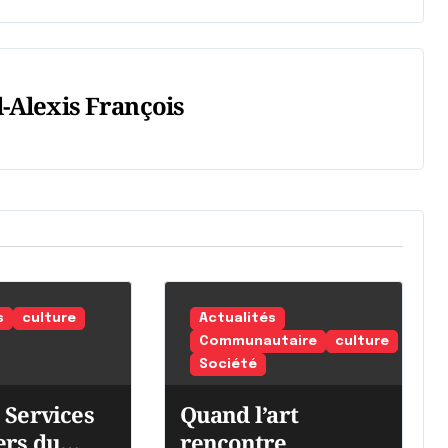
-Alexis François
s
culture
Actualités
Communautaire
culture
Société
 Services
Quand l’art
ers du
rencontre