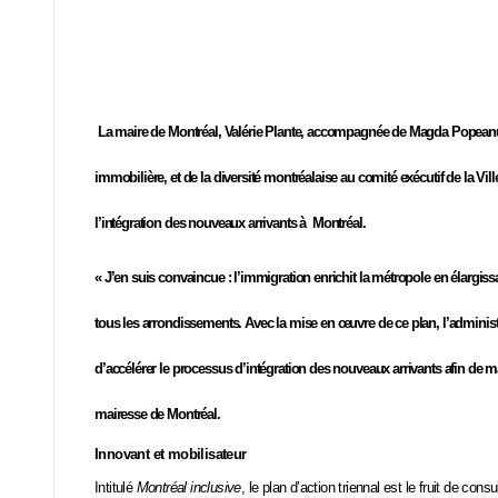
La maire de Montréal, Valérie Plante, accompagnée de Magda Popeanu, vi
immobilière, et de la diversité montréalaise au comité exécutif de la Vil
l’intégration des nouveaux arrivants à Montréal.
« J’en suis convaincue : l’immigration enrichit la métropole en élargis
tous les arrondissements. Avec la mise en œuvre de ce plan, l’administ
d’accélérer le processus d’intégration des nouveaux arrivants afin de max
mairesse de Montréal.
Innovant et mobilisateur
Intitulé
Montréal inclusive
, le plan d’action triennal est le fruit de co