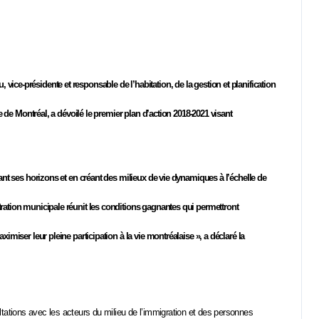
ce-présidente et responsable de l’habitation, de la gestion et planification
le de Montréal, a dévoilé le premier plan d’action 2018-2021 visant
sant ses horizons et en créant des milieux de vie dynamiques à l’échelle de
ration municipale réunit les conditions gagnantes qui permettront
imiser leur pleine participation à la vie montréalaise », a déclaré la
nsultations avec les acteurs du milieu de l’immigration et des personnes