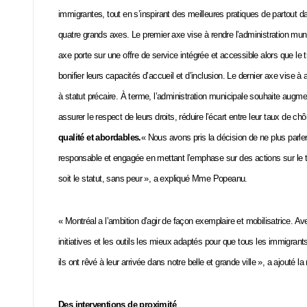
immigrantes, tout en s’inspirant des meilleures pratiques de partout 
quatre grands axes. Le premier axe vise à rendre l’administration muni
axe porte sur une offre de service intégrée et accessible alors que le t
bonifier leurs capacités d’accueil et d’inclusion. Le dernier axe vise 
à statut précaire. À terme, l’administration municipale souhaite augm
assurer le respect de leurs droits, réduire l’écart entre leur taux de ch
qualité et abordables.
« Nous avons pris la décision de ne plus parler
responsable et engagée en mettant l’emphase sur des actions sur le te
soit le statut, sans peur », a expliqué Mme Popeanu.
« Montréal a l’ambition d’agir de façon exemplaire et mobilisatrice. A
initiatives et les outils les mieux adaptés pour que tous les immigrant
ils ont rêvé à leur arrivée dans notre belle et grande ville », a ajouté 
Des interventions de proximité