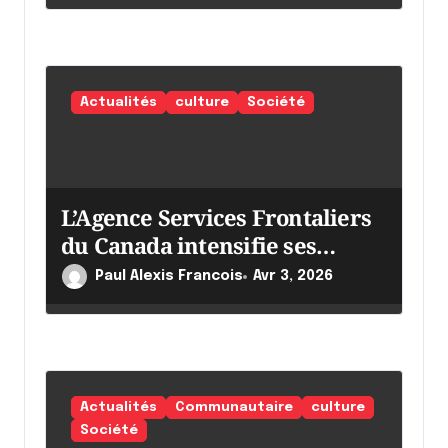
e
Actualités
culture
Société
L’Agence Services Frontaliers
du Canada intensifie ses
efforts
Paul Alexis Francois
Avr 3, 2026
Actualités
Communautaire
culture
Société