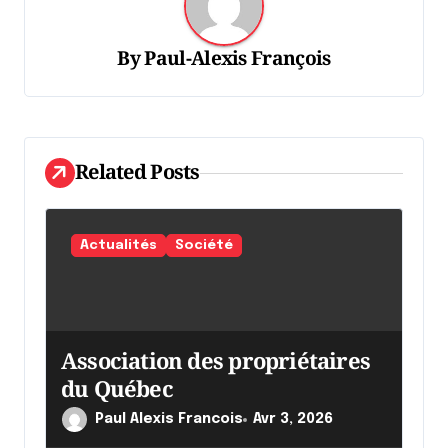
t
i
By
Paul-Alexis François
o
n
d
Related Posts
e
l
'
Actualités
Société
a
r
t
Association des propriétaires
i
du Québec
c
Paul Alexis Francois
Avr 3, 2026
l