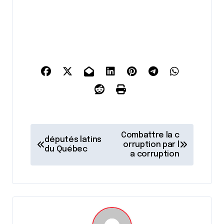
N
Combattre la c
députés latins
a
orruption par l
du Québec
a corruption
v
i
g
a