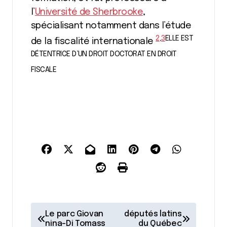
l’
Université de Sherbrooke
,
spécialisant notamment dans l’étude
2
,
3
ELLE EST
de la fiscalité internationale
DÉTENTRICE D’UN DROIT DOCTORAT EN DROIT
FISCALE
N
Le parc Giovan
députés latins
nina-Di Tomass
du Québec