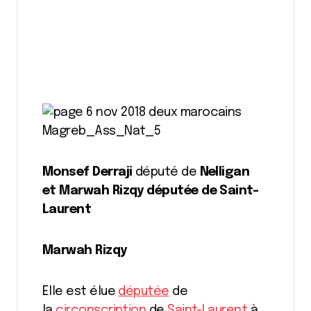
Monsef Derraji
député de
Nelligan
et
Marwah Rizqy
députée de
Saint-
Laurent
Marwah Rizqy
Elle est élue
députée
de
la
circonscription
de
Saint-Laurent
à