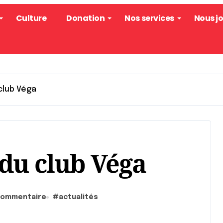
Culture
Donation
Nos services
Nous j
 club Véga
 du club Véga
commentaire
#
actualités