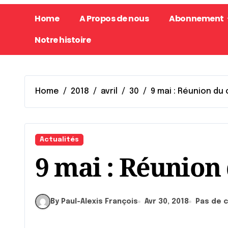
Home
A Propos de nous
Abonnement
Notre histoire
Home
2018
avril
30
9 mai : Réunion du
Actualités
9 mai : Réunion
By Paul-Alexis François
Avr 30, 2018
Pas de 