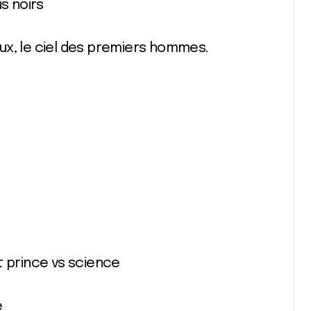
s noirs
ux, le ciel des premiers hommes.
t prince vs science
e