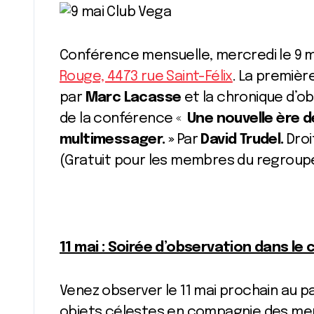
Conférence mensuelle, mercredi le 9 m
Rouge, 4473 rue Saint-Félix
. La première
par
Marc Lacasse
et la chronique d’o
de la conférence «
Une nouvelle ère d
multimessager. »
Par
David Trudel.
Dro
(Gratuit pour les membres du regrou
11 mai : Soirée d’observation dans le
Venez observer le 11 mai prochain au
objets célestes en compagnie des mem