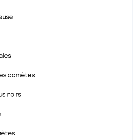
neuse
ales
 Les comètes
us noirs
s
anètes