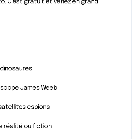
to. C’est gratuit et venez en grand
s dinosaures
Télescope James Weeb
 satellites espions
 réalité ou fiction