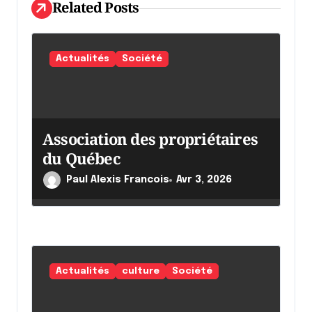
Related Posts
l
'
Actualités
Société
a
r
t
i
Association des propriétaires
du Québec
c
l
Paul Alexis Francois
Avr 3, 2026
e
Actualités
culture
Société