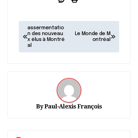
N
assermentatio
a
n des nouveau
Le Monde de M
x élus à Montré
ontréal
v
al
i
g
a
t
i
o
By
Paul-Alexis François
n
d
e