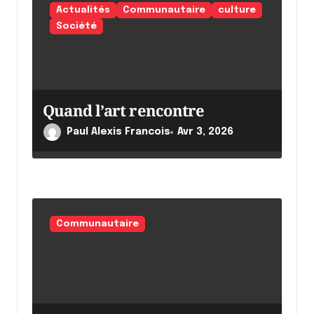
a
Actualités
Communautaire
culture
r
Société
t
i
c
Quand l’art rencontre
l
Paul Alexis Francois
Avr 3, 2026
e
Communautaire