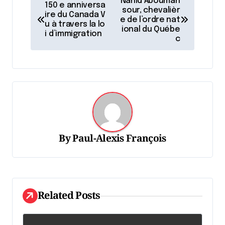
Nahid Abouman
150 e anniversa
a
sour, chevalièr
ire du Canada V
e de l’ordre nat
u à travers la lo
v
ional du Québe
i d’immigration
c
i
g
a
t
i
o
By
Paul-Alexis François
n
d
e
l
Related Posts
'