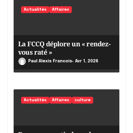
l
Actualités
Affaires
'
a
r
La FCCQ déplore un « rendez-
t
vous raté »
i
c
Paul Alexis Francois
Avr 1, 2026
l
e
Actualités
Affaires
culture