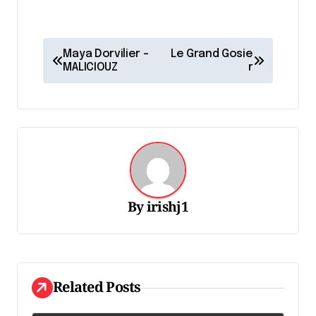
N
Maya Dorvilier -
Le Grand Gosie
a
MALICIOUZ
r
v
i
g
a
t
By
irishj1
i
o
n
d
Related Posts
e