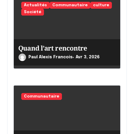
Actualités
Communautaire
culture
a
Société
r
t
i
Quand l’art rencontre
c
l
Paul Alexis Francois
Avr 3, 2026
e
Communautaire