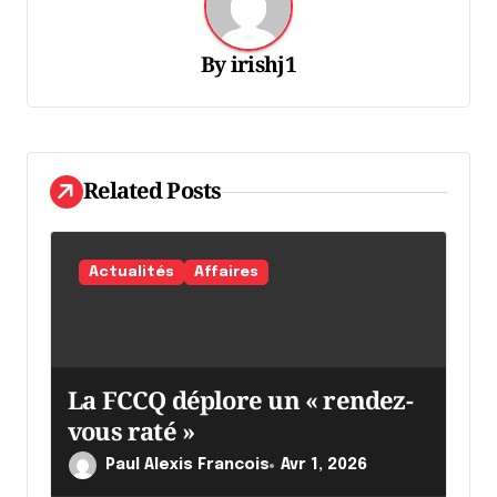
i
o
By
irishj1
n
d
e
l
Related Posts
'
a
Actualités
Affaires
r
t
i
La FCCQ déplore un « rendez-
c
vous raté »
l
Paul Alexis Francois
Avr 1, 2026
e