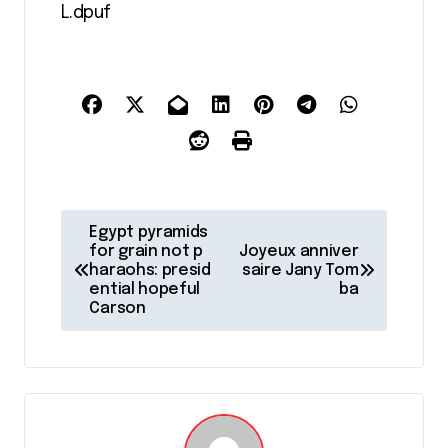
L.dpuf
N
Egypt pyramids
a
for grain not p
Joyeux anniver
haraohs: presid
saire Jany Tom
v
ential hopeful
ba
Carson
i
g
a
t