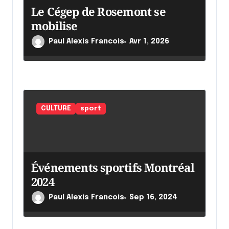
Le Cégep de Rosemont se
t
mobilise
i
c
Paul Alexis Francois
Avr 1, 2026
l
e
CULTURE
sport
Événements sportifs Montréal
2024
Paul Alexis Francois
Sep 16, 2024