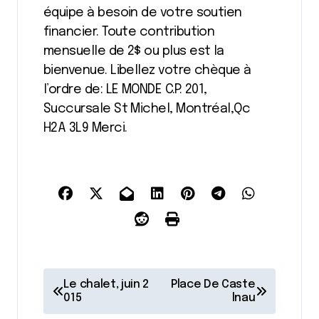
équipe à besoin de votre soutien
financier. Toute contribution
mensuelle de 2$ ou plus est la
bienvenue. Libellez votre chèque à
l’ordre de: LE MONDE C.P. 201,
Succursale St Michel, Montréal,Qc
H2A 3L9 Merci.
N
Le chalet, juin 2
Place De Caste
a
015
lnau