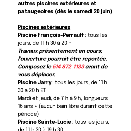
autres piscines extérieures et
pataugeoires (dès le samedi 20 juin)
Piscines extérieures
Piscine François-Perrault
: tous les
jours, de 11 h 30 à 20 h
Travaux présentement en cours;
l’ouverture pourrait être reportée.
Composez le
514 872-1133
avant de
vous déplacer.
Piscine Jarry
: tous les jours, de 11 h
30 à 20 h ET
Mardi et jeudi, de 7 h à 9 h, longueurs
16 ans + (aucun bain libre durant cette
période)
Piscine Sainte-Lucie
: tous les jours,
de 11 h 30 à 19 h 30