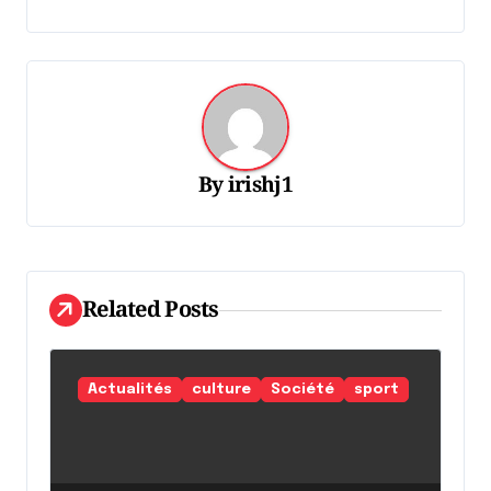
v
i
g
a
t
By
irishj1
i
o
n
d
Related Posts
e
l
Actualités
culture
Société
sport
'
a
r