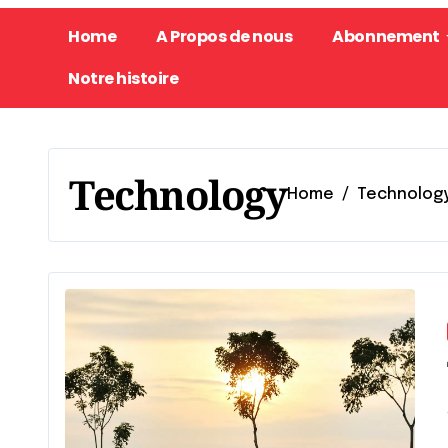
Home
A Propos de nous
Abonnement
Notre histoire
Technology
Home
Technolog