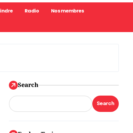
oindre
Radio
Nos membres
Search
Search