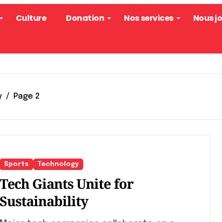
Culture
Donation
Nos services
Nous j
y
Page 2
Sports
Technology
Tech Giants Unite for
Sustainability