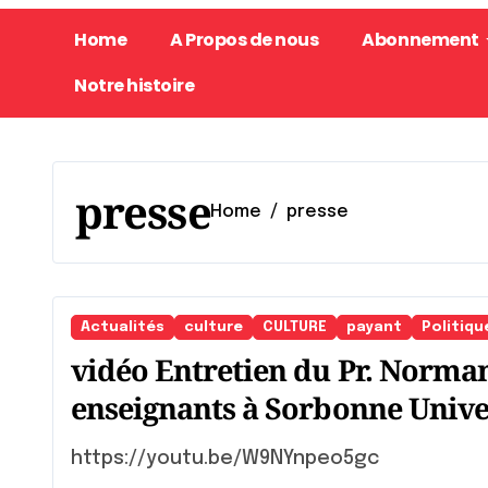
Home
A Propos de nous
Abonnement
Notre histoire
presse
Home
presse
Actualités
culture
CULTURE
payant
Politiqu
vidéo Entretien du Pr. Norman
enseignants à Sorbonne Unive
https://youtu.be/W9NYnpeo5gc