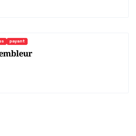
ss
payant
sembleur