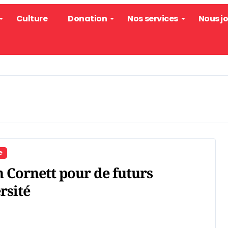
Culture
Donation
Nos services
Nous j
e
 Cornett pour de futurs
rsité