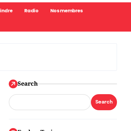
oindre
Radio
Nos membres
Search
Search