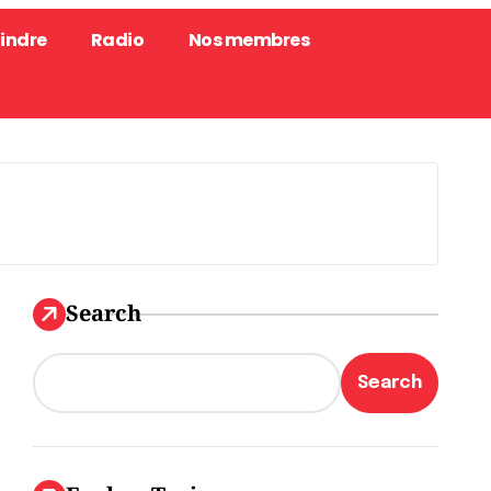
oindre
Radio
Nos membres
Search
Search