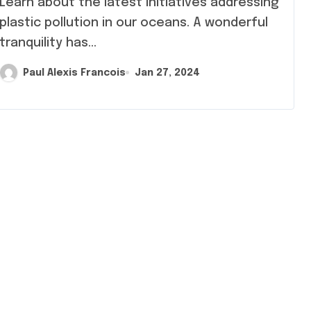
 about the latest initiatives addressing
plastic pollution in our oceans. A wonderful
tranquility has...
Paul Alexis Francois
Jan 27, 2024