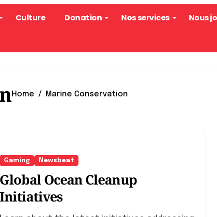
Culture
Donation
Nos services
Nous j
on
Home
Marine Conservation
Gaming
Newsbeat
Global Ocean Cleanup
Initiatives