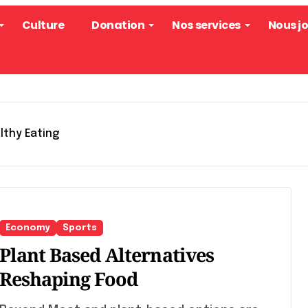
Culture
Donation
Nos services
Nous j
lthy Eating
Economy
Sports
Plant Based Alternatives
Reshaping Food