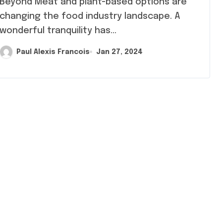
ond Meat and plant-based options are
changing the food industry landscape. A
wonderful tranquility has...
Paul Alexis Francois
Jan 27, 2024