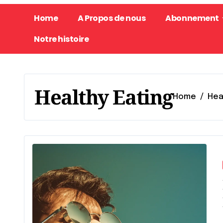
Home
A Propos de nous
Abonnement
Notre histoire
Healthy Eating
Home
Hea