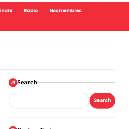
oindre
Radio
Nos membres
Search
Search