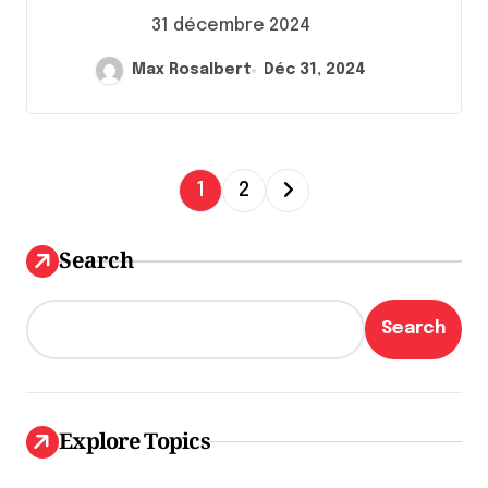
31 décembre 2024
Max Rosalbert
Déc 31, 2024
P
1
2
a
g
Search
i
n
Search
a
t
i
Explore Topics
o