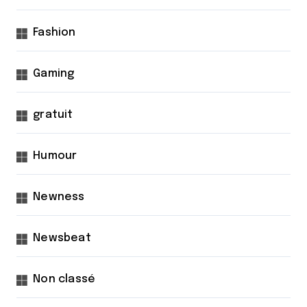
o
n
Fashion
s
Gaming
gratuit
Humour
Newness
Newsbeat
Non classé