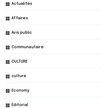
n
Actualités
d
Affaires
e
s
Avis public
p
u
Communautaire
b
l
CULTURE
i
c
culture
a
t
Economy
i
Éditorial