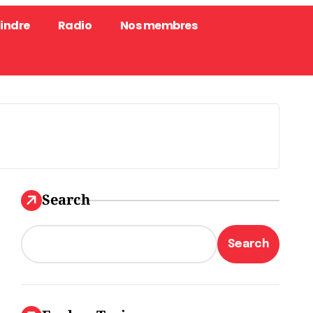
oindre
Radio
Nos membres
Search
Search