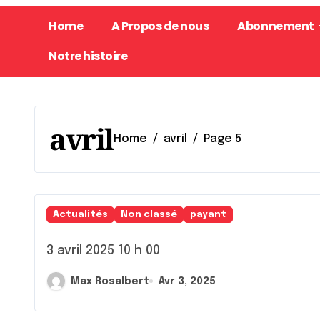
Home
A Propos de nous
Abonnement
Notre histoire
avril
Home
avril
Page 5
Actualités
Non classé
payant
3 avril 2025 10 h 00
Max Rosalbert
Avr 3, 2025