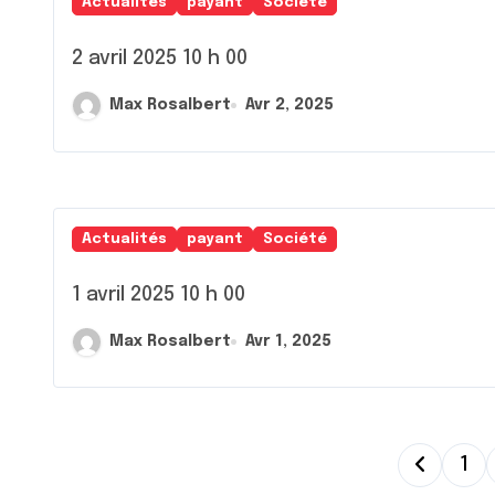
Actualités
payant
Société
2 avril 2025 10 h 00
Max Rosalbert
Avr 2, 2025
Actualités
payant
Société
1 avril 2025 10 h 00
Max Rosalbert
Avr 1, 2025
P
1