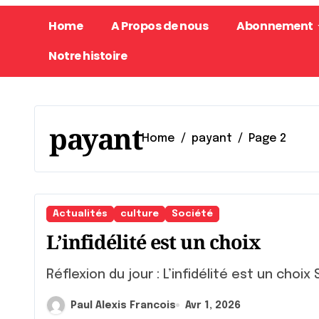
Home
A Propos de nous
Abonnement
Notre histoire
payant
Home
payant
Page 2
Actualités
culture
Société
L’infidélité est un choix
Réflexion du jour : L’infidélité est un choix 
Paul Alexis Francois
Avr 1, 2026