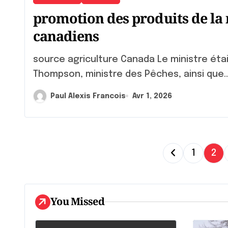
promotion des produits de la
canadiens
source agriculture Canada Le ministre était accompagné de l’honorable Joanne
Thompson, ministre des Pêches, ainsi que..
Paul Alexis Francois
Avr 1, 2026
P
1
2
a
g
You Missed
i