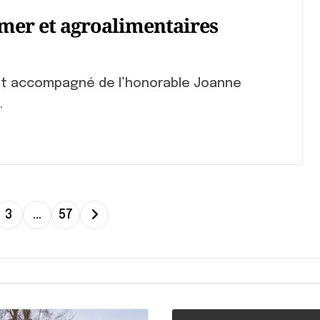
 mer et agroalimentaires
.
3
…
57