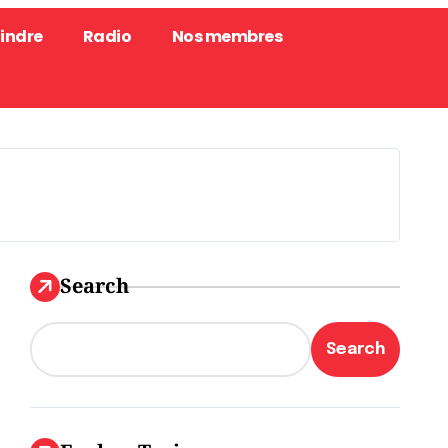
oindre
Radio
Nos membres
Search
Search