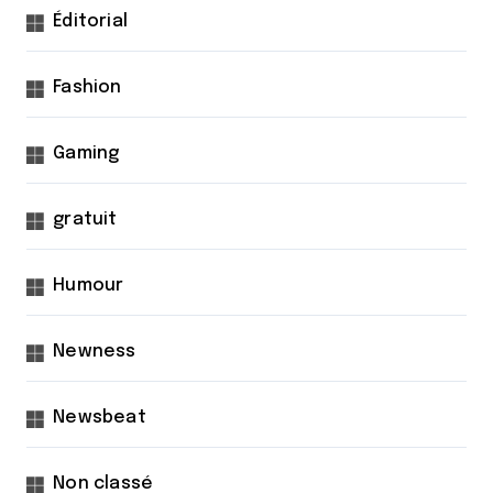
Éditorial
o
n
Fashion
s
Gaming
gratuit
Humour
Newness
Newsbeat
Non classé