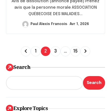
Avis de dissolution (annonce payée) Prenez
avis que la personne morale ASSOCIATION
QUÉBECOISE DES MALADIES...
Paul Alexis Francois
Avr 1, 2026
P
1
2
3
…
15
a
g
Search
i
n
Search
a
t
i
Explore Topics