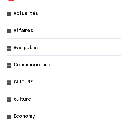
o
n
Actualités
d
Affaires
e
s
Avis public
p
u
Communautaire
b
l
CULTURE
i
c
culture
a
t
Economy
i