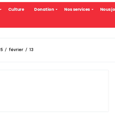
Culture
Donation
Nos services
Nous j
25
février
13