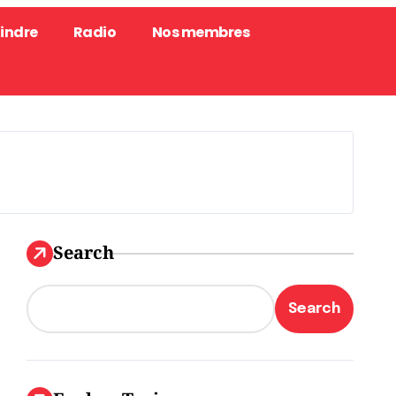
oindre
Radio
Nos membres
Search
Search